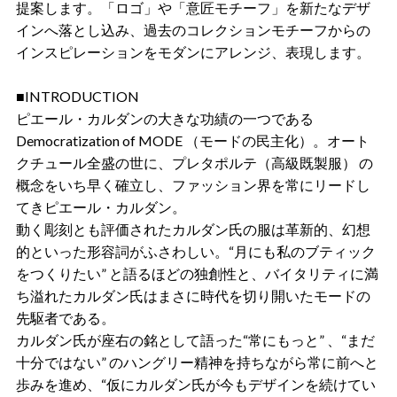
提案します。「ロゴ」や「意匠モチーフ」を新たなデザ
インへ落とし込み、過去のコレクションモチーフからの
インスピレーションをモダンにアレンジ、表現します。
■INTRODUCTION
ピエール・カルダンの大きな功績の一つである
Democratization of MODE （モードの民主化）。オート
クチュール全盛の世に、プレタポルテ（高級既製服） の
概念をいち早く確立し、ファッション界を常にリードし
てきピエール・カルダン。
動く彫刻とも評価されたカルダン氏の服は革新的、幻想
的といった形容詞がふさわしい。“月にも私のブティック
をつくりたい” と語るほどの独創性と、バイタリティに満
ち溢れたカルダン氏はまさに時代を切り開いたモードの
先駆者である。
カルダン氏が座右の銘として語った“常にもっと” 、“まだ
十分ではない” のハングリー精神を持ちながら常に前へと
歩みを進め、“仮にカルダン氏が今もデザインを続けてい