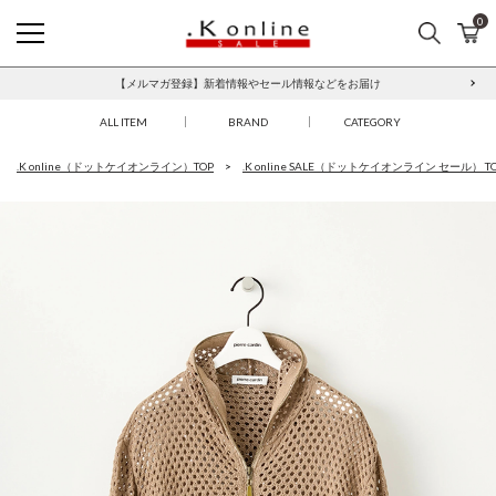
0
検索
カ
.K online SALE
【メルマガ登録】新着情報やセール情報などをお届け
本人認証サービス「3Dセキュア2.0」について
ALL ITEM
BRAND
CATEGORY
.K online（ドットケイオンライン）TOP
.K online SALE（ドットケイオンライン セール） T