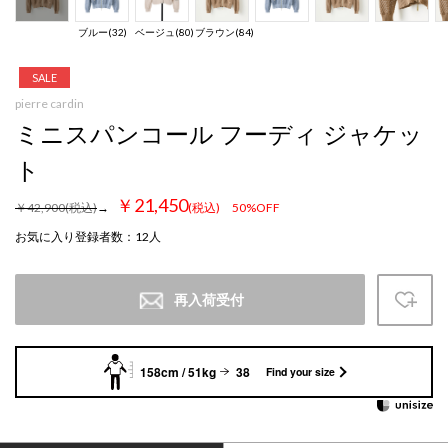
ブルー(32)
ベージュ(80)
ブラウン(84)
SALE
pierre cardin
ミニスパンコール フーディ ジャケッ
ト
￥21,450
￥42,900
(税込)
→
(税込)
50%OFF
お気に入り登録者数
：
12
人
再入荷受付
158cm / 51kg
38
Find your size