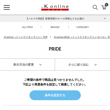
0
検索
カ
.K online SALE
【メルマガ登録】新着情報やセール情報などをお届け
ALL ITEM
BRAND
CATEGORY
.K online（ドットケイオンライン）TOP
.K online SALE（ドットケイオンライン セール） T
PRIDE
表示方法の変更
さらに絞り込む
ご希望の条件で商品は見つかりませんでした。
下記より再度条件を設定して検索してください。
条件を設定する