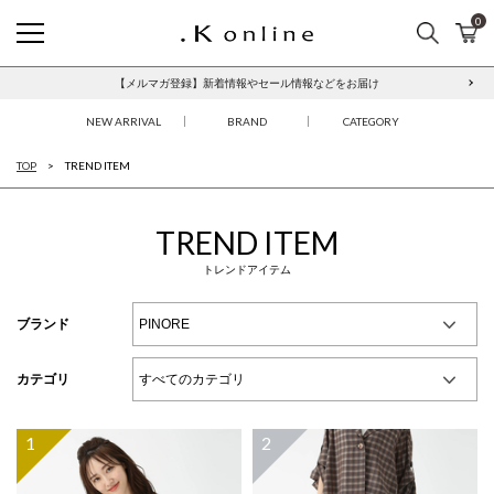
0
検索
カ
.K online
【メルマガ登録】新着情報やセール情報などをお届け
本人認証サービス「3Dセキュア2.0」について
NEW ARRIVAL
BRAND
CATEGORY
TOP
TREND ITEM
TREND ITEM
トレンドアイテム
ブランド
カテゴリ
1
2