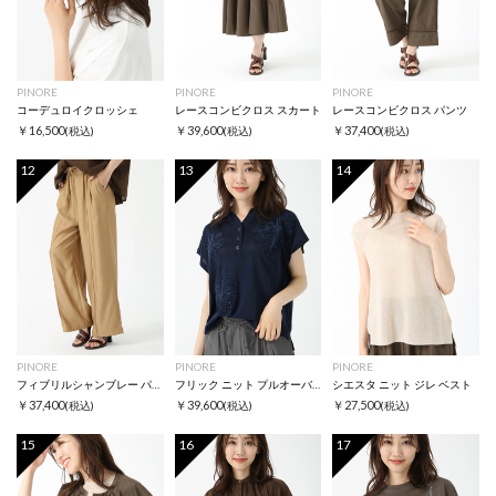
PINORE
PINORE
PINORE
コーデュロイクロッシェ
レースコンビクロス スカート
レースコンビクロス パンツ
￥16,500
￥39,600
￥37,400
(税込)
(税込)
(税込)
12
13
14
PINORE
PINORE
PINORE
フィブリルシャンブレー パンツ
フリック ニット プルオーバー
シエスタ ニット ジレ ベスト
￥37,400
￥39,600
￥27,500
(税込)
(税込)
(税込)
15
16
17