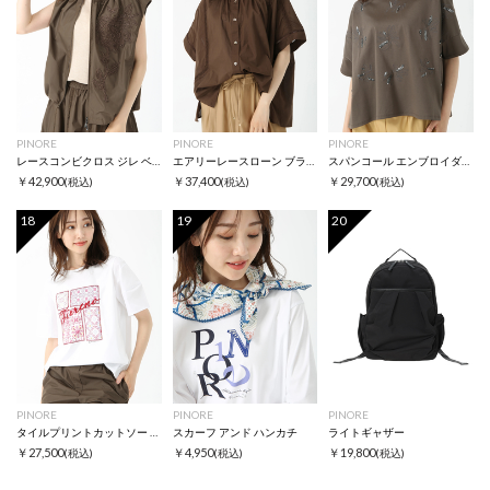
PINORE
PINORE
PINORE
レースコンビクロス ジレ ベスト
エアリーレースローン ブラウス シャツ
スパンコール エンブロイダリー カットソー Tシャツ
￥42,900
￥37,400
￥29,700
(税込)
(税込)
(税込)
18
19
20
PINORE
PINORE
PINORE
タイルプリントカットソー Tシャツ
スカーフ アンド ハンカチ
ライトギャザー
￥27,500
￥4,950
￥19,800
(税込)
(税込)
(税込)