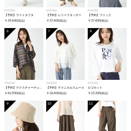
PINORE
PINORE
PINORE
【予約】ライトタフタ
【予約】レリーフタッサー
【予約】フリック
￥39,600
￥37,400
￥37,400
(税込)
(税込)
(税込)
6
7
8
PINORE
PINORE
PINORE
【予約】テクスチャーチェック
【予約】テクニカルスムース
ロゴカット
￥42,900
￥26,400
￥25,300
(税込)
(税込)
(税込)
9
10
11