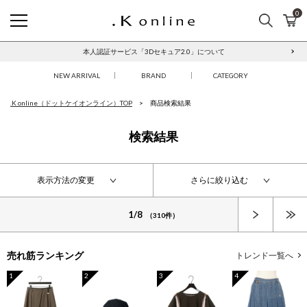
0
検索
カ
.K online
【合計33,000円以上で送料無料】／【返品】【ご予約】について
本人認証サービス「3Dセキュア2.0」について
NEW ARRIVAL
BRAND
CATEGORY
.K online（ドットケイオンライン）TOP
商品検索結果
検索結果
表示方法の変更
さらに絞り込む
次へ
1/8
（310件）
売れ筋ランキング
トレンド一覧へ
1
2
3
4