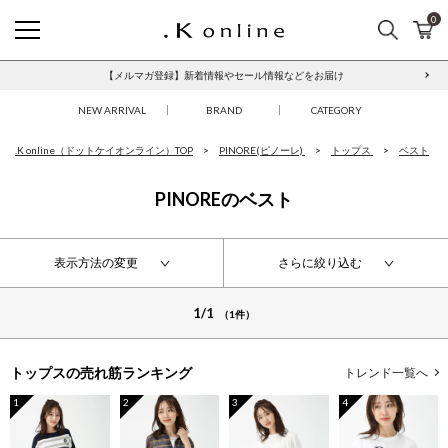
0
検索
カ
.K online
【メルマガ登録】新着情報やセール情報などをお届け
NEW ARRIVAL
BRAND
CATEGORY
.K online（ドットケイオンライン）TOP
PINORE(ピノーレ)
トップス
ベスト
PINOREのベスト
表示方法の変更
さらに絞り込む
1/1
（1件）
トップスの
売れ筋ランキング
トレンド一覧へ
1
2
3
4