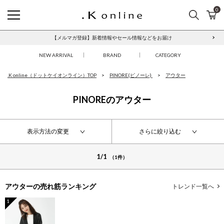
0
検索
カ
.K online
【メルマガ登録】新着情報やセール情報などをお届け
NEW ARRIVAL
BRAND
CATEGORY
.K online（ドットケイオンライン）TOP
PINORE(ピノーレ)
アウター
PINOREのアウター
表示方法の変更
さらに絞り込む
1/1
（1件）
アウターの
売れ筋ランキング
トレンド一覧へ
1