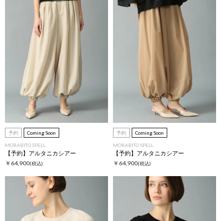
予約
Coming Soon
予約
Coming Soon
MORABITO SPELL
MORABITO SPELL
【予約】アルタニカシアー
【予約】アルタニカシアー
￥64,900
￥64,900
(税込)
(税込)