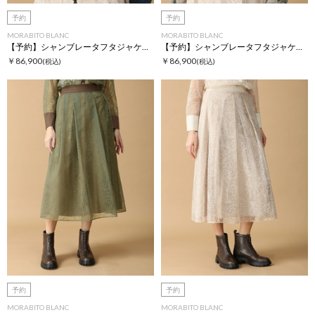
予約
予約
MORABITO BLANC
MORABITO BLANC
【予約】シャンブレータフタジャケット
【予約】シャンブレータフタジャケット
￥86,900
￥86,900
(税込)
(税込)
予約
予約
MORABITO BLANC
MORABITO BLANC