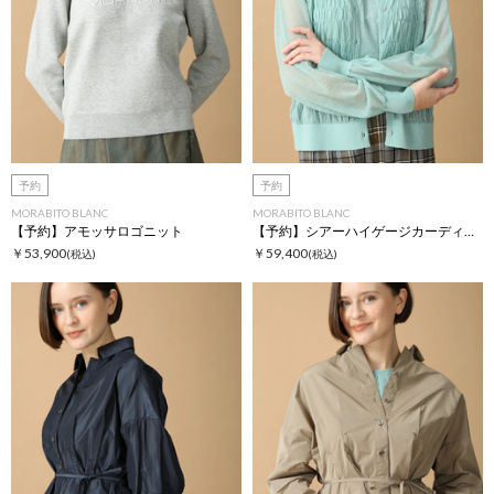
予約
予約
MORABITO BLANC
MORABITO BLANC
【予約】アモッサロゴニット
【予約】シアーハイゲージカーディガン
￥53,900
￥59,400
(税込)
(税込)