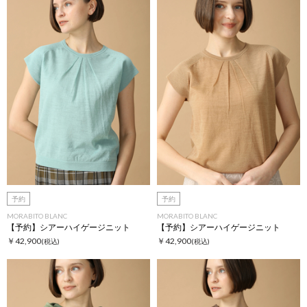
予約
予約
MORABITO BLANC
MORABITO BLANC
【予約】シアーハイゲージニット
【予約】シアーハイゲージニット
￥42,900
￥42,900
(税込)
(税込)