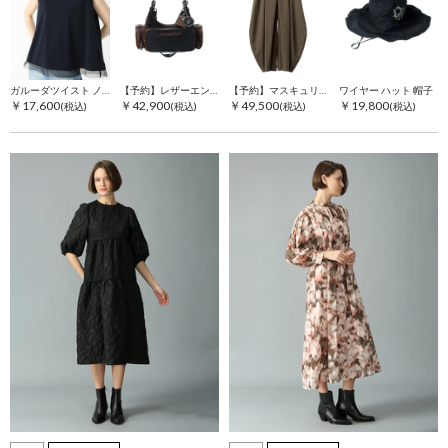
ガルーダツイスト ノースリーブ Tシャツ
【予約】レザーエンブロバック
【予約】マスキュリンクロス パンツ
ワイヤー ハット 帽子
￥17,600
￥42,900
￥49,500
￥19,800
(税込)
(税込)
(税込)
(税込)