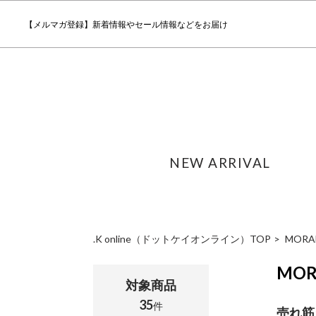
【合計33,000円以上で送料無料】／【返品】【ご予約】について
NEW ARRIVAL
.K online（ドットケイオンライン）TOP
MORA
MOR
対象商品
35
件
売れ筋