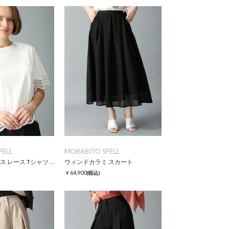
PELL
MORABITO SPELL
コットンスムース レース Tシャツ カットソー
ウィンドカラミ スカート
￥64,900
(税込)