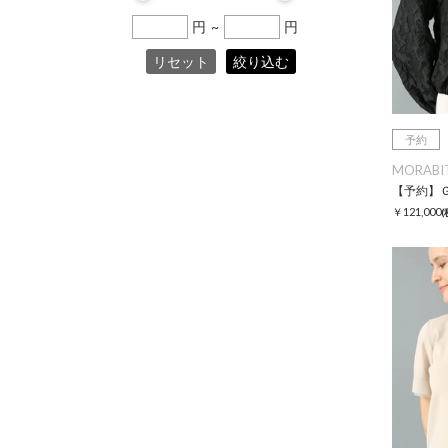
円
~
円
リセット
絞り込む
予約
MORABIT
【予約】
￥121,000
(