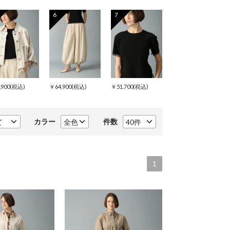
6
7
,900
(税込)
￥64,900
(税込)
￥51,700
(税込)
カラー
件数
1