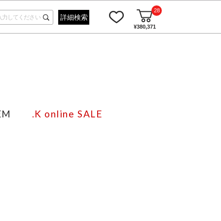
28
詳細検索
¥380,371
EM
.K online SALE