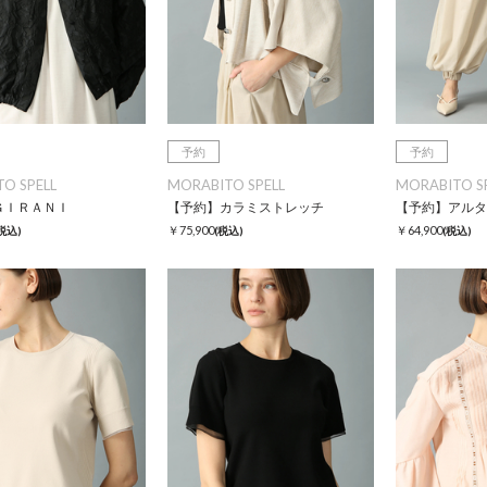
予約
予約
O SPELL
MORABITO SPELL
MORABITO S
ＧＩＲＡＮＩ
【予約】カラミストレッチ
【予約】アルタ
￥75,900
￥64,900
税込)
(税込)
(税込)