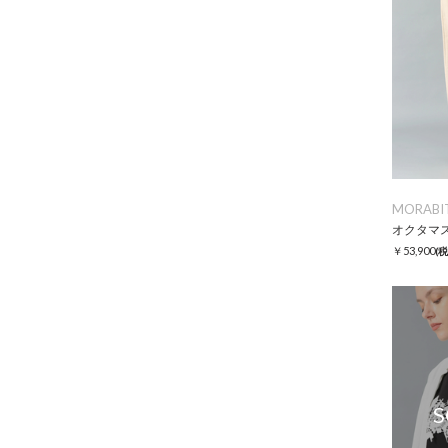
MORABIT
オクタマス
￥53,900
(
S