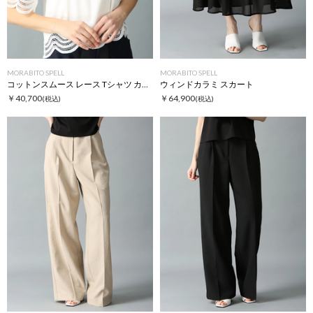
MORABITO SPELL
MORABITO SPELL
コットンスムース レース Tシャツ カットソー
ウィンドカラミ スカート
￥40,700
￥64,900
(税込)
(税込)