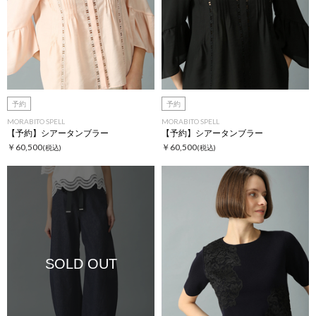
予約
予約
MORABITO SPELL
MORABITO SPELL
【予約】シアータンブラー
【予約】シアータンブラー
￥60,500
￥60,500
(税込)
(税込)
SOLD OUT