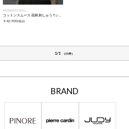
MORABITO SPELL
コットンスムース 花柄 刺しゅう Tシャツ
￥42,900
(税込)
1/1
（35件）
BRAND