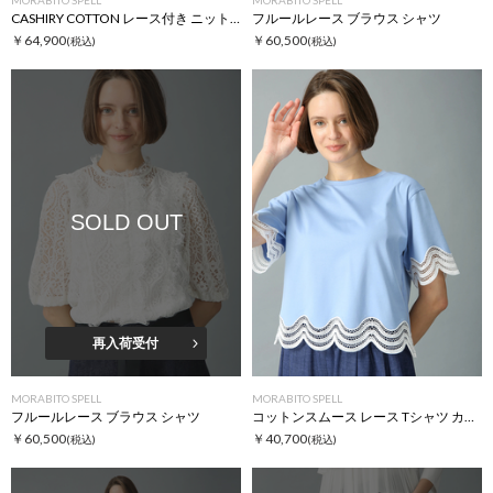
CASHIRY COTTON レース付き ニット カーディガン
フルールレース ブラウス シャツ
￥64,900
￥60,500
(税込)
(税込)
SOLD OUT
再入荷受付
MORABITO SPELL
MORABITO SPELL
フルールレース ブラウス シャツ
コットンスムース レース Tシャツ カットソー
￥60,500
￥40,700
(税込)
(税込)