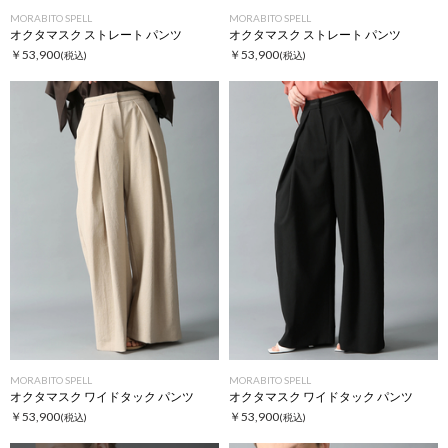
MORABITO SPELL
MORABITO SPELL
オクタマスク ストレート パンツ
オクタマスク ストレート パンツ
￥53,900
￥53,900
(税込)
(税込)
MORABITO SPELL
MORABITO SPELL
オクタマスク ワイドタック パンツ
オクタマスク ワイドタック パンツ
￥53,900
￥53,900
(税込)
(税込)