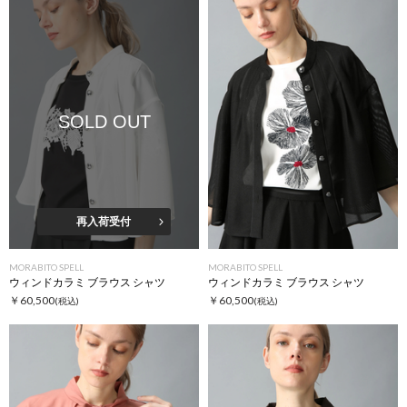
SOLD OUT
再入荷受付
MORABITO SPELL
MORABITO SPELL
ウィンドカラミ ブラウス シャツ
ウィンドカラミ ブラウス シャツ
￥60,500
￥60,500
(税込)
(税込)