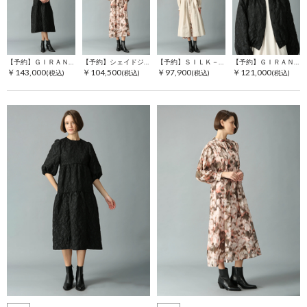
【予約】ＧＩＲＡＮＩ
【予約】シェイドジャガード
【予約】ＳＩＬＫ－ＣＯ
【予約】ＧＩＲＡＮＩ
￥143,000
￥104,500
￥97,900
￥121,000
(税込)
(税込)
(税込)
(税込)