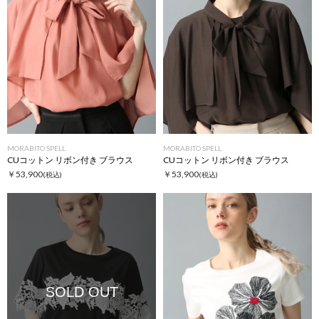
MORABITO SPELL
MORABITO SPELL
CUコットン リボン付き ブラウス
CUコットン リボン付き ブラウス
￥53,900
￥53,900
(税込)
(税込)
SOLD OUT