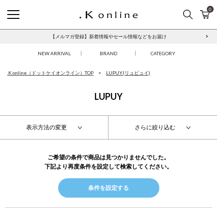
0
検索
カ
.K online
【メルマガ登録】新着情報やセール情報などをお届け
NEW ARRIVAL
BRAND
CATEGORY
.K online（ドットケイオンライン）TOP
LUPUY(リュピュイ)
LUPUY
表示方法の変更
さらに絞り込む
ご希望の条件で商品は見つかりませんでした。
下記より再度条件を設定して検索してください。
条件を設定する