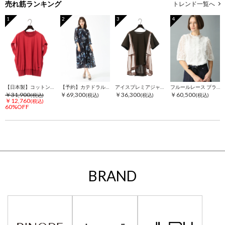
売れ筋ランキング
トレンド一覧へ
1
2
3
4
【日本製】コットンジャージ プルオーバー
【予約】カテドラルフラワー
アイスプレミアジャージ Tシャツ オーガンジー 身頃切替 カットソー
フルールレース ブラウス シャツ
￥31,900
￥69,300
￥36,300
￥60,500
(税込)
(税込)
(税込)
(税込)
￥12,760
(税込)
60%OFF
BRAND