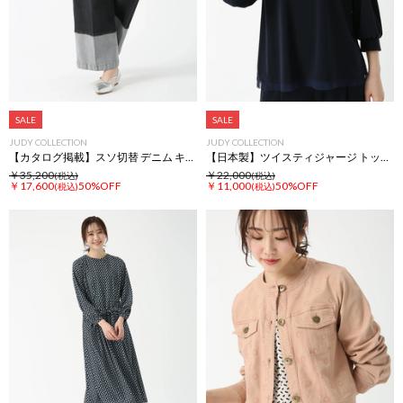
SALE
SALE
JUDY COLLECTION
JUDY COLLECTION
【カタログ掲載】スソ切替 デニム キャンバス パンツ
【日本製】ツイスティジャージ トップス プルオーバー
￥35,200
￥22,000
(税込)
(税込)
￥17,600
50%OFF
￥11,000
50%OFF
(税込)
(税込)