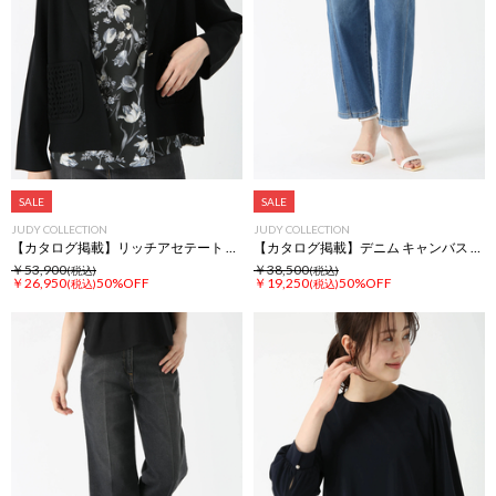
SALE
SALE
JUDY COLLECTION
JUDY COLLECTION
【カタログ掲載】リッチアセテート ジャケット
【カタログ掲載】デニム キャンバス パンツ
￥53,900
￥38,500
(税込)
(税込)
￥26,950
50%OFF
￥19,250
50%OFF
(税込)
(税込)