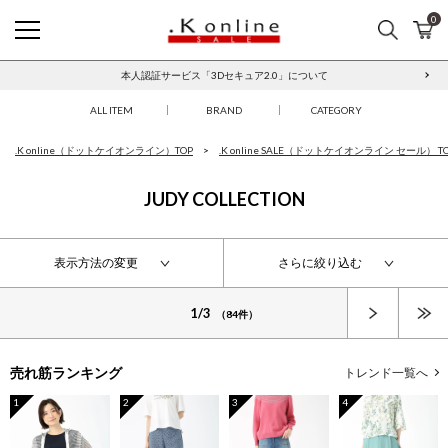
0
検索
カ
.K online SALE
本人認証サービス「3Dセキュア2.0」について
ALL ITEM
BRAND
CATEGORY
.K online（ドットケイオンライン）TOP
.K online SALE（ドットケイオンライン セール） T
JUDY COLLECTION
表示方法の変更
さらに絞り込む
次へ
1/3
（84件）
売れ筋ランキング
トレンド一覧へ
1
2
3
4