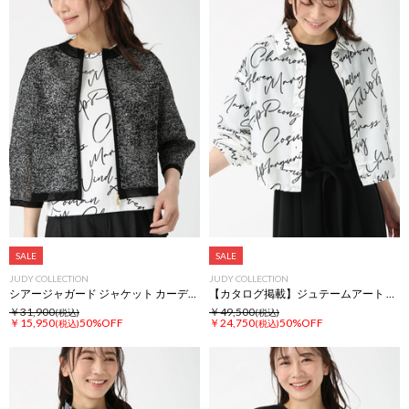
SALE
SALE
JUDY COLLECTION
JUDY COLLECTION
シアージャガード ジャケット カーディガン
【カタログ掲載】ジュテームアート フラワープリント ブラウス シャツ
￥31,900
￥49,500
(税込)
(税込)
￥15,950
50%OFF
￥24,750
50%OFF
(税込)
(税込)