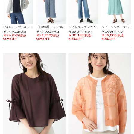
アイレットブライト フーディ カーディガン ニット パーカー
【日本製】ラッセルレース パンツ
ワイドタック デニム パンツ
シアーバンブー スカート
￥53,900
￥42,900
￥36,300
￥39,600
(税込)
(税込)
(税込)
(税込)
￥26,950
￥21,450
￥18,150
￥19,800
(税込)
(税込)
(税込)
(税込)
50%OFF
50%OFF
50%OFF
50%OFF