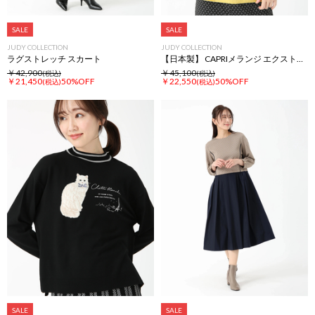
SALE
SALE
JUDY COLLECTION
JUDY COLLECTION
ラグストレッチ スカート
【日本製】 CAPRIメランジ エクストラファインウール ボーダー ニット セーター
￥42,900
￥45,100
(税込)
(税込)
￥21,450
50%OFF
￥22,550
50%OFF
(税込)
(税込)
SALE
SALE