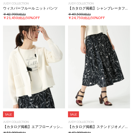
JUDY COLLECTION
JUDY COLLECTION
ウィスパーフルール ニット パンツ
【カタログ掲載】シャンブレータフタ デューティ ジャケット
￥42,900
￥49,500
(税込)
(税込)
￥21,450
50%OFF
￥24,750
50%OFF
(税込)
(税込)
SALE
SALE
JUDY COLLECTION
JUDY COLLECTION
【カタログ掲載】エアフローメッシュ ジャケット
【カタログ掲載】ステンドジオメ／ウィスパーフルールプリント スカート
￥53,900
￥42,900
(税込)
(税込)