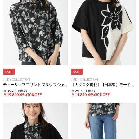
SALE
SALE
JUDY COLLECTION
JUDY COLLECTION
チューリップ プリント ブラウス シャツ
【カタログ掲載】【日本製】モードフラワー Tシャツ
￥39,600
￥29,700
(税込)
(税込)
￥19,800
50%OFF
￥14,850
50%OFF
(税込)
(税込)