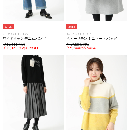
SALE
SALE
JUDY COLLECTION
JUDY COLLECTION
ワイドタック デニム パンツ
ベビーサテン ミニ トート バッグ
￥36,300
￥19,800
(税込)
(税込)
￥18,150
50%OFF
￥9,900
50%OFF
(税込)
(税込)