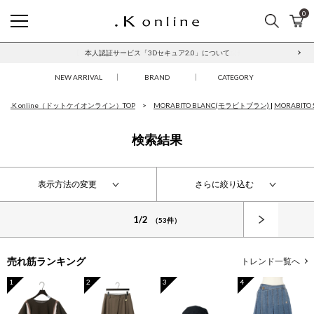
0
検索
カ
.K online
本人認証サービス「3Dセキュア2.0」について
NEW ARRIVAL
BRAND
CATEGORY
.K online（ドットケイオンライン）TOP
MORABITO BLANC(モラビトブラン)
|
MORABITO
検索結果
表示方法の変更
さらに絞り込む
次へ
1/2
（53件）
売れ筋ランキング
トレンド一覧へ
1
2
3
4