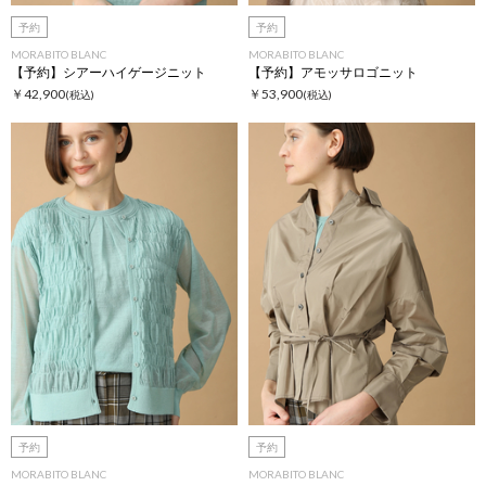
予約
予約
MORABITO BLANC
MORABITO BLANC
【予約】シアーハイゲージニット
【予約】アモッサロゴニット
￥42,900
￥53,900
(税込)
(税込)
予約
予約
MORABITO BLANC
MORABITO BLANC