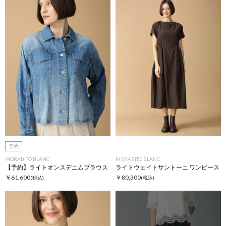
予約
MORABITO BLANC
MORABITO BLANC
【予約】ライトオンスデニムブラウス
ライトウェイトサントーニ ワンピース
￥61,600
￥80,300
(税込)
(税込)