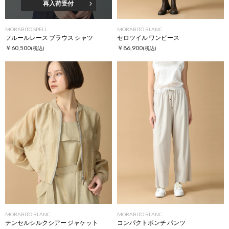
再入荷受付
MORABITO SPELL
MORABITO BLANC
フルールレース ブラウス シャツ
セロツイル ワンピース
￥60,500
￥86,900
(税込)
(税込)
MORABITO BLANC
MORABITO BLANC
テンセルシルクシアー ジャケット
コンパクトポンチ パンツ