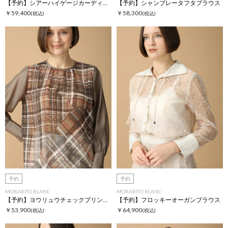
【予約】シアーハイゲージカーディガン
【予約】シャンブレータフタブラウス
￥59,400
￥58,300
(税込)
(税込)
予約
予約
MORABITO BLANC
MORABITO BLANC
【予約】ヨウリュウチェックプリントブラウス
【予約】フロッキーオーガンブラウス
￥53,900
￥64,900
(税込)
(税込)