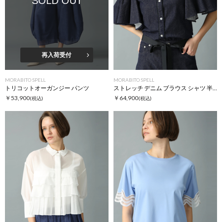
SOLD OUT
再入荷受付
MORABITO SPELL
MORABITO SPELL
トリコットオーガンジー パンツ
ストレッチ デニム ブラウス シャツ 半袖 ジャケット
￥53,900
￥64,900
(税込)
(税込)