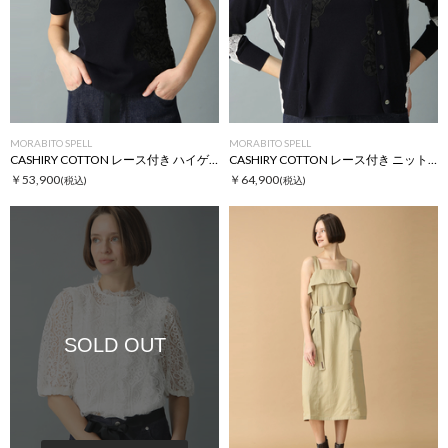
MORABITO SPELL
MORABITO SPELL
CASHIRY COTTON レース付き ハイゲージ ニット セーター
CASHIRY COTTON レース付き ニット カーディガン
￥53,900
￥64,900
(税込)
(税込)
SOLD OUT