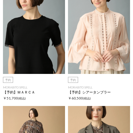
予約
予約
MORABITO SPELL
MORABITO SPELL
【予約】ＭＡＲＣＡ
【予約】シアータンブラー
￥51,700
￥60,500
(税込)
(税込)