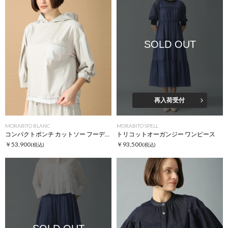
SOLD OUT
再入荷受付
MORABITO BLANC
MORABITO SPELL
コンパクトポンチ カットソー フーディ パーカー
トリコットオーガンジー ワンピース
￥53,900
￥93,500
(税込)
(税込)