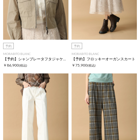
予約
予約
MORABITO BLANC
MORABITO BLANC
【予約】シャンブレータフタジャケット
【予約】フロッキーオーガンスカート
￥86,900
￥75,900
(税込)
(税込)