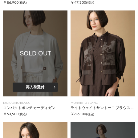
￥86,900
￥47,300
(税込)
(税込)
SOLD OUT
再入荷受付
MORABITO BLANC
MORABITO BLANC
コンパクトポンチ カーディガン
ライトウェイトサントーニ ブラウス シャツ
￥53,900
￥69,300
(税込)
(税込)