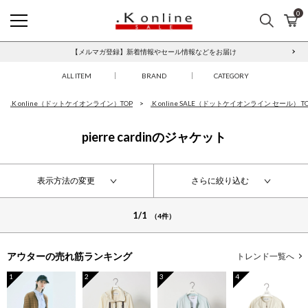
0
検索
カ
.K online SALE
【メルマガ登録】新着情報やセール情報などをお届け
本人認証サービス「3Dセキュア2.0」について
ALL ITEM
BRAND
CATEGORY
.K online（ドットケイオンライン）TOP
.K online SALE（ドットケイオンライン セール） T
pierre cardinのジャケット
表示方法の変更
さらに絞り込む
1/1
（4件）
アウターの
売れ筋ランキング
トレンド一覧へ
1
2
3
4