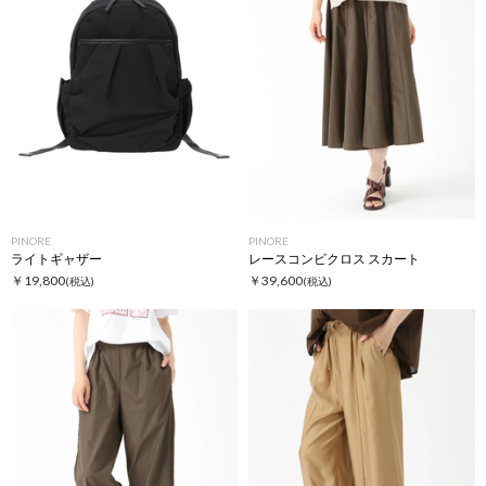
PINORE
PINORE
ライトギャザー
レースコンビクロス スカート
￥19,800
￥39,600
(税込)
(税込)