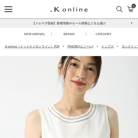
0
検索
カ
.K online
【メルマガ登録】新着情報やセール情報などをお届け
本人認証サービス「3Dセキュア2.0」について
NEW ARRIVAL
BRAND
CATEGORY
.K online（ドットケイオンライン）TOP
PINORE(ピノーレ)
トップス
タンクトッ