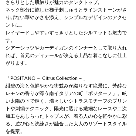
さらりとした肌触りが魅力のタンクトップ。
ネック部分に施した梯子刺しゅうとラインストーンがさ
りげない華やかさを添え、シンプルなデザインのアクセ
ントに。
レイヤードしやすいすっきりとしたシルエットも魅力で
す。
シアーシャツやカーディガンのインナーとして取り入れ
れば、首元のディテールが映える上品な着こなしに仕上
がります。
「POSITANO ～ Citrus Collection ～」
紺碧の海と色鮮やかな街並みが織りなす絶景に、芳醇な
レモンの香りが漂う南イタリアの町「ポジターノ」。眩
い太陽の下で輝く、瑞々しいシトラスモチーフのプリン
トや刺繍テクニック、陽光に透ける繊細なレースや二次
加工をあしらったトップスが、着る人の心を軽やかに彩
る、遊び心と洗練さが融合した大人のリゾートスタイル
を提案。