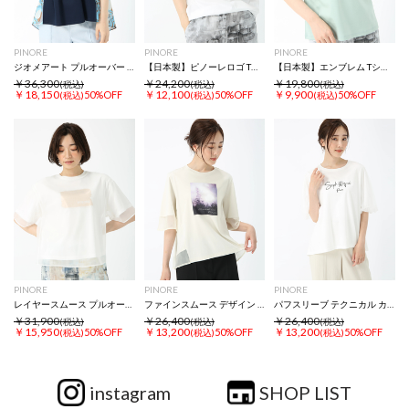
PINORE
PINORE
PINORE
ジオメアート プルオーバー 切替 トップス
【日本製】ピノーレロゴ Tシャツ プリントT カットソー
【日本製】エンブレム Tシャツ プリントT カットソー
￥36,300
￥24,200
￥19,800
(税込)
(税込)
(税込)
￥18,150
￥12,100
￥9,900
50%OFF
50%OFF
50%OFF
(税込)
(税込)
(税込)
PINORE
PINORE
PINORE
レイヤースムース プルオーバー Tシャツ カットソー
ファインスムース デザイン Tシャツ カットソー
パフスリーブ テクニカル カットソー Tシャツ
￥31,900
￥26,400
￥26,400
(税込)
(税込)
(税込)
￥15,950
￥13,200
￥13,200
50%OFF
50%OFF
50%OFF
(税込)
(税込)
(税込)
instagram
SHOP LIST