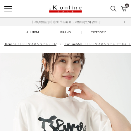
28
検索
カ
.K online SALE
本人認証サービス「3Dセキュア2.0」について
ALL ITEM
BRAND
CATEGORY
.K online（ドットケイオンライン）TOP
.K online SALE（ドットケイオンライン セール） T