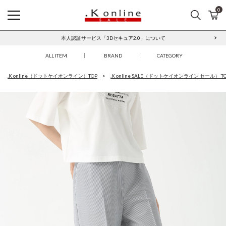
0
検索
カ
.K online SALE
本人認証サービス「3Dセキュア2.0」について
ALL ITEM
BRAND
CATEGORY
.K online（ドットケイオンライン）TOP
.K online SALE（ドットケイオンライン セール） T