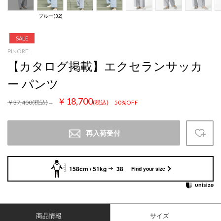
ブルー(32)
SALE
PINORE
【カタログ掲載】エクセランサッカ
ー パンツ
￥18,700
￥37,400
(税込)
→
(税込)
50%OFF
再入荷受付
158cm / 51kg
38
Find your size
商品情報
サイズ