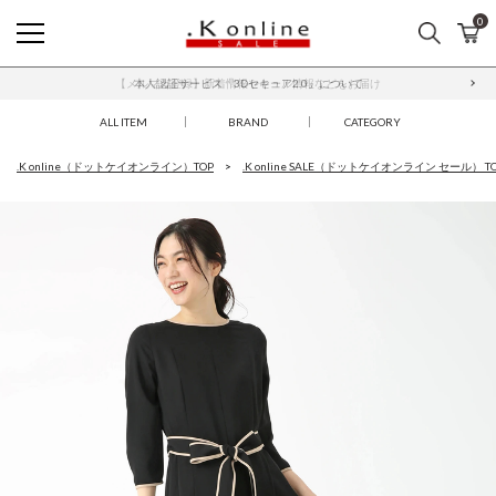
0
検索
カ
.K online SALE
【メルマガ登録】新着情報やセール情報などをお届け
本人認証サービス「3Dセキュア2.0」について
ALL ITEM
BRAND
CATEGORY
.K online（ドットケイオンライン）TOP
.K online SALE（ドットケイオンライン セール） T